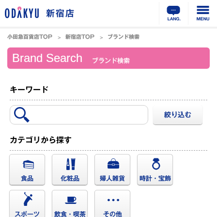
新宿店
小田急百貨店TOP
新宿店TOP
ブランド検索
Brand Search
ブランド検索
キーワード
カテゴリから探す
食品
化粧品
婦人雑貨
時計・宝飾
スポーツ
飲食・喫茶
その他